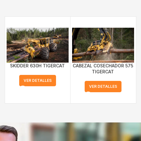
SKIDDER 630H TIGERCAT
CABEZAL COSECHADOR 575
C
TIGERCAT
VER DETALLES
VER DETALLES