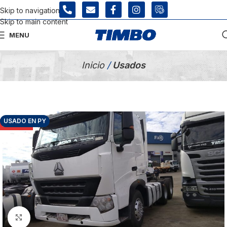
Skip to navigation
Skip to main content
MENU
Tienda Usados
Inicio
/
Usados
USADO EN PY
AGOTADO
Click para agrandar