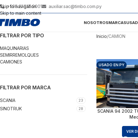
Skip to navigation
+595 21 517 9001
auxiliar.sac@timbo.com.py
Skip to main content
NOSOTROS
MARCAS
USA
FILTRAR POR TIPO
Inicio
CAMION
MAQUINARIAS
SEMIRREMOLQUES
CAMIONES
USADO EN PY
FILTRAR POR MARCA
SCANIA
23
SINOTRUK
28
SCANIA 94 2002 T
Mec
VER D