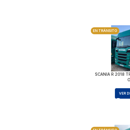
EN TRÁNSITO
SCANIA R 2018 T
VER D