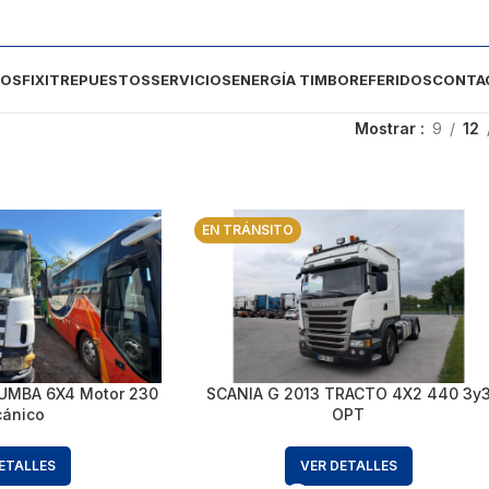
DOS
FIXIT
REPUESTOS
SERVICIOS
ENERGÍA TIMBO
REFERIDOS
CONTA
Mostrar
9
12
EN TRÁNSITO
UMBA 6X4 Motor 230
SCANIA G 2013 TRACTO 4X2 440 3y
ánico
OPT
ETALLES
VER DETALLES