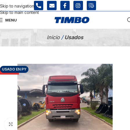
Skip to navigation
Skip to main content
MENU
Tienda Usados
Inicio
/
Usados
USADO EN PY
AGOTADO
Click para agrandar