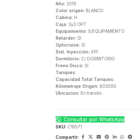
Año:
2019
Color origen:
BLANCO
Cabina:
H
Caja:
3y3 OPT
Equipamiento:
S/EQUIPAMIENTO
Retarder:
SI
Opticruise:
SI
Sist. Inyección:
XPI
Dormitorio:
C/ DORMITORIO
Freno Disco:
SI
Tanques:
Capacidad Total Tanques:
Kilometraje Origen:
803000
Ubicacion:
En tránsito
Consultar por WhatsApp
SKU:
C18571
Compartir: