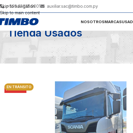
Skip to navigation
+595 21 517 9001
auxiliar.sac@timbo.com.py
Skip to main content
NOSOTROS
MARCAS
USA
Tienda Usados
EN TRÁNSITO
AGOTADO