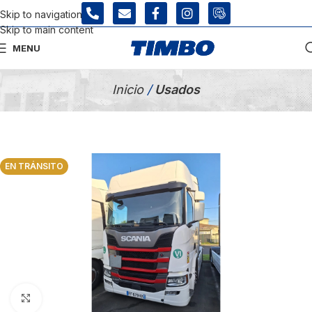
Skip to navigation
Skip to main content
MENU
Tienda Usados
Inicio
/
Usados
EN TRÁNSITO
Click para agrandar