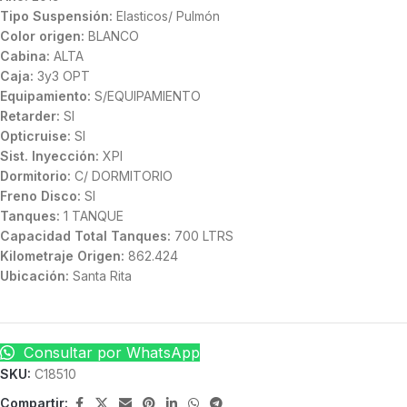
Tipo Suspensión:
Elasticos/ Pulmón
Color origen:
BLANCO
Cabina:
ALTA
Caja:
3y3 OPT
Equipamiento:
S/EQUIPAMIENTO
Retarder:
SI
Opticruise:
SI
Sist. Inyección:
XPI
Dormitorio:
C/ DORMITORIO
Freno Disco:
SI
Tanques:
1 TANQUE
Capacidad Total Tanques:
700 LTRS
Kilometraje Origen:
862.424
Ubicación:
Santa Rita
Consultar por WhatsApp
SKU:
C18510
Compartir: