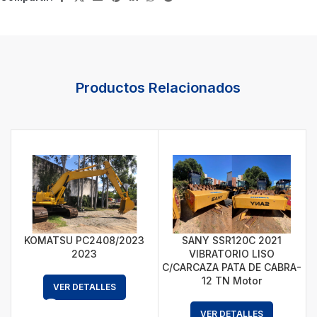
Productos Relacionados
KOMATSU PC2408/2023
SANY SSR120C 2021
2023
VIBRATORIO LISO
C/CARCAZA PATA DE CABRA-
C
12 TN Motor
VER DETALLES
VER DETALLES