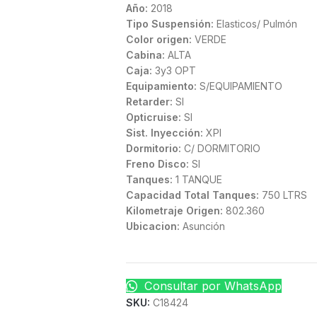
Año:
2018
Tipo Suspensión:
Elasticos/ Pulmón
Color origen:
VERDE
Cabina:
ALTA
Caja:
3y3 OPT
Equipamiento:
S/EQUIPAMIENTO
Retarder:
SI
Opticruise:
SI
Sist. Inyección:
XPI
Dormitorio:
C/ DORMITORIO
Freno Disco:
SI
Tanques:
1 TANQUE
Capacidad Total Tanques:
750 LTRS
Kilometraje Origen:
802.360
Ubicacion:
Asunción
Consultar por WhatsApp
SKU:
C18424