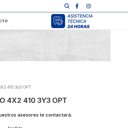
CTO
Inicio
/
Usados
4X2 410 3y3 OPT
O 4X2 410 3Y3 OPT
uestros asesores te contactará.