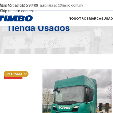
Skip to navigation
+595 21 517 9001
auxiliar.sac@timbo.com.py
Skip to main content
NOSOTROS
MARCAS
USA
Tienda Usados
EN TRÁNSITO
AGOTADO