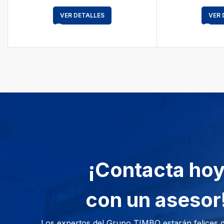
VER DETALLES
VER 
¡Contacta ho
con un asesor
Los expertos del Grupo TIMBO estarán felices 