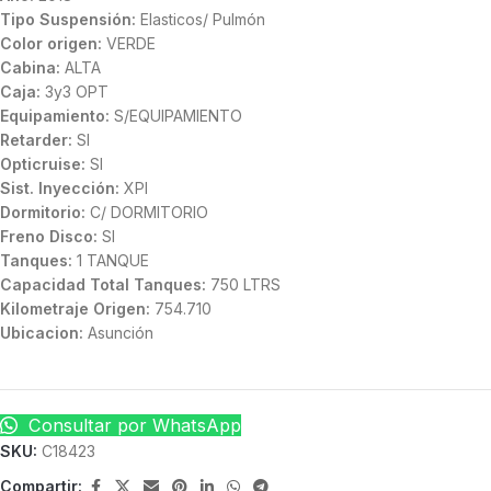
Tipo Suspensión:
Elasticos/ Pulmón
Color origen:
VERDE
Cabina:
ALTA
Caja:
3y3 OPT
Equipamiento:
S/EQUIPAMIENTO
Retarder:
SI
Opticruise:
SI
Sist. Inyección:
XPI
Dormitorio:
C/ DORMITORIO
Freno Disco:
SI
Tanques:
1 TANQUE
Capacidad Total Tanques:
750 LTRS
Kilometraje Origen:
754.710
Ubicacion:
Asunción
Consultar por WhatsApp
SKU:
C18423
Compartir: