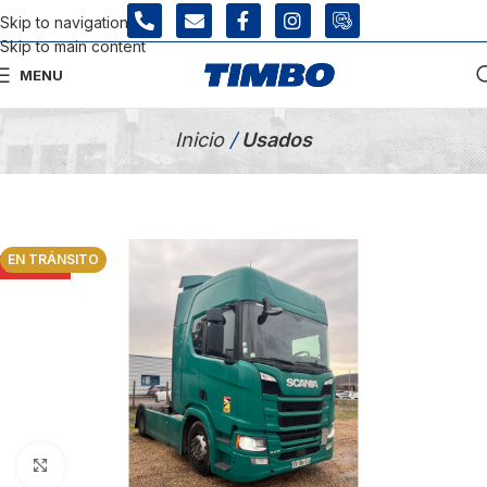
Skip to navigation
Skip to main content
MENU
Tienda Usados
Inicio
/
Usados
EN TRÁNSITO
AGOTADO
Click para agrandar