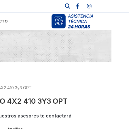
CTO
Inicio
/
Usados
4X2 410 3y3 OPT
O 4X2 410 3Y3 OPT
uestros asesores te contactará.