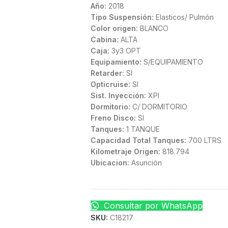
Año:
2018
Tipo Suspensión:
Elasticos/ Pulmón
Color origen:
BLANCO
Cabina:
ALTA
Caja:
3y3 OPT
Equipamiento:
S/EQUIPAMIENTO
Retarder:
SI
Opticruise:
SI
Sist. Inyección:
XPI
Dormitorio:
C/ DORMITORIO
Freno Disco:
SI
Tanques:
1 TANQUE
Capacidad Total Tanques:
700 LTRS
Kilometraje Origen:
818.794
Ubicacion:
Asunción
Consultar por WhatsApp
SKU:
C18217