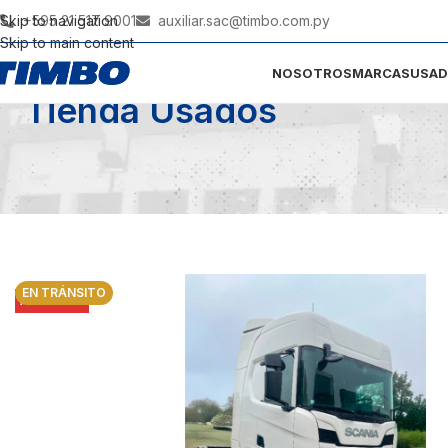
Skip to navigation
+595 21 517 9001
auxiliar.sac@timbo.com.py
Skip to main content
NOSOTROS
MARCAS
USA
Tienda Usados
EN TRÁNSITO
AGOTADO