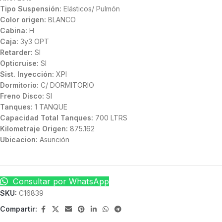
Tipo Suspensión:
Elásticos/ Pulmón
Color origen:
BLANCO
Cabina:
H
Caja:
3y3 OPT
Retarder:
SI
Opticruise:
SI
Sist. Inyección:
XPI
Dormitorio:
C/ DORMITORIO
Freno Disco:
SI
Tanques:
1 TANQUE
Capacidad Total Tanques:
700 LTRS
Kilometraje Origen:
875.162
Ubicacion:
Asunción
Consultar por WhatsApp
SKU:
C16839
Compartir: