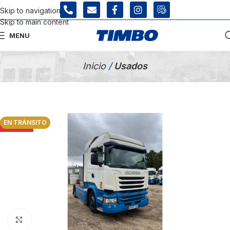
Skip to navigation
Skip to main content
MENU
Tienda Usados
Inicio
/
Usados
EN TRÁNSITO
AGOTADO
Click para agrandar