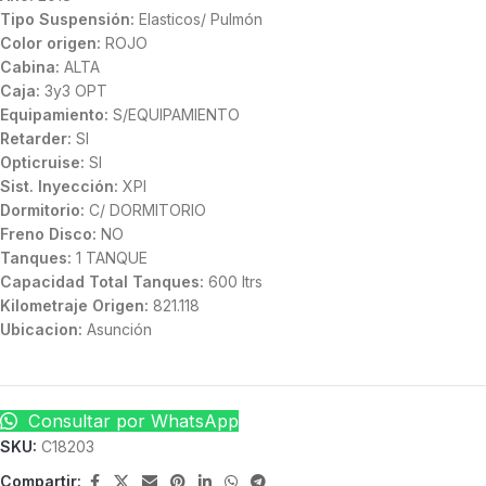
Tipo Suspensión:
Elasticos/ Pulmón
Color origen:
ROJO
Cabina:
ALTA
Caja:
3y3 OPT
Equipamiento:
S/EQUIPAMIENTO
Retarder:
SI
Opticruise:
SI
Sist. Inyección:
XPI
Dormitorio:
C/ DORMITORIO
Freno Disco:
NO
Tanques:
1 TANQUE
Capacidad Total Tanques:
600 ltrs
Kilometraje Origen:
821.118
Ubicacion:
Asunción
Consultar por WhatsApp
SKU:
C18203
Compartir: