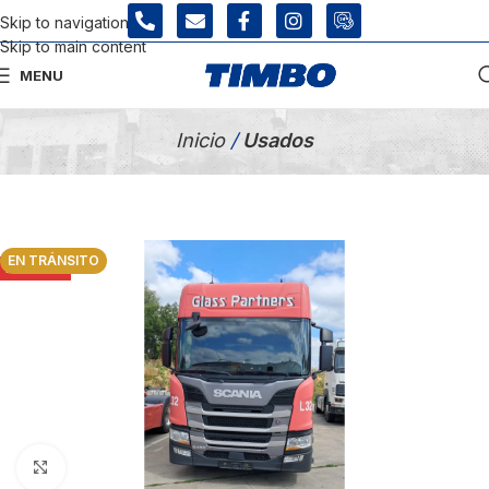
Skip to navigation
Skip to main content
MENU
Tienda Usados
Inicio
/
Usados
EN TRÁNSITO
AGOTADO
Click para agrandar