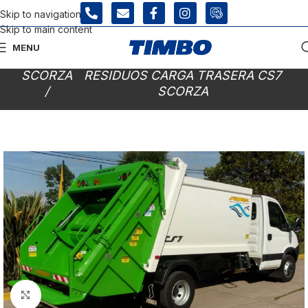
Skip to navigation
Skip to main content
MENU
INICIO
/
RECOLECTOR COMPACTADOR DE
SCORZA
RESIDUOS CARGA TRASERA CS7
/
SCORZA
Click para agrandar