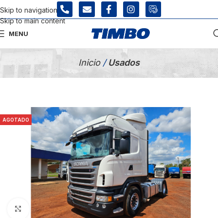
Skip to navigation
Skip to main content
MENU
Tienda Usados
Inicio
/
Usados
AGOTADO
Click para agrandar