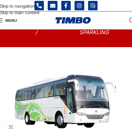
Skip to navigation
Skip to main content
MENU
INICIO
/ ZHONGTONG
BUS ZHONGTONG
/
SPARKLING
Click para agrandar