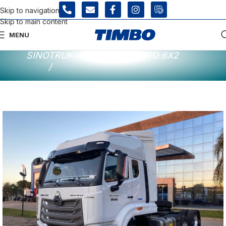
Skip to navigation
Skip to main content
MENU
INICIO
/
SINOTRUK HOWO NX 430
SINOTRUK
TRACTO 6X2
/