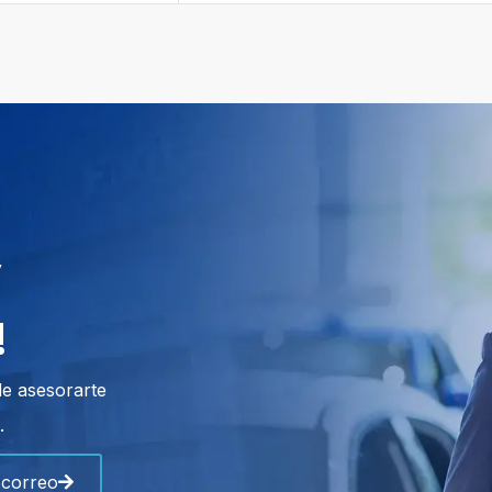
y
!
de asesorarte
.
 correo