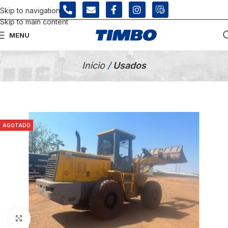
Skip to navigation
Skip to main content
MENU
Tienda Usados
Inicio
/
Usados
AGOTADO
Click para agrandar