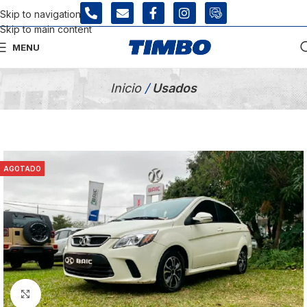
Skip to navigation
Skip to main content
MENU
Tienda Usados
Inicio
/
Usados
AGOTADO
Click para agrandar