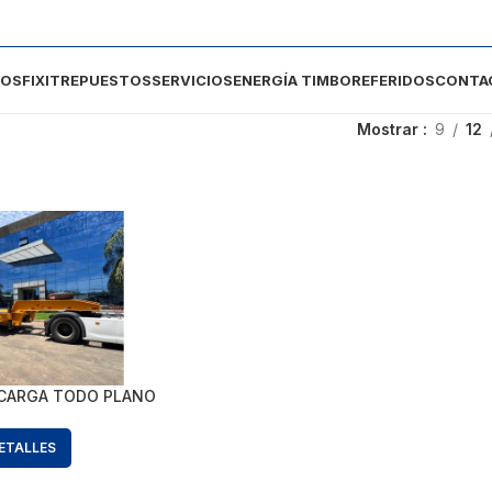
DOS
FIXIT
REPUESTOS
SERVICIOS
ENERGÍA TIMBO
REFERIDOS
CONTA
Mostrar
9
12
CARGA TODO PLANO
ETALLES