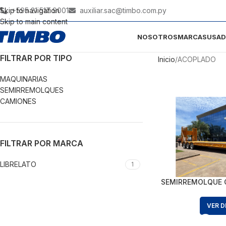
Skip to navigation
+595 21 517 9001
auxiliar.sac@timbo.com.py
Skip to main content
NOSOTROS
MARCAS
USA
FILTRAR POR TIPO
Inicio
ACOPLADO
MAQUINARIAS
SEMIRREMOLQUES
CAMIONES
FILTRAR POR MARCA
LIBRELATO
1
SEMIRREMOLQUE 
VER D